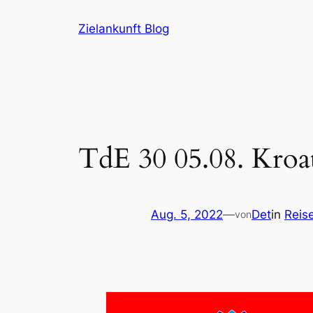
Zum
Zielankunft Blog
Inhalt
springen
TdE 30 05.08. Kroa
Aug. 5, 2022
—
Det
in
Reis
von