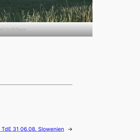
elt im Grünen
:
TdE 31 06.08. Slowenien
→