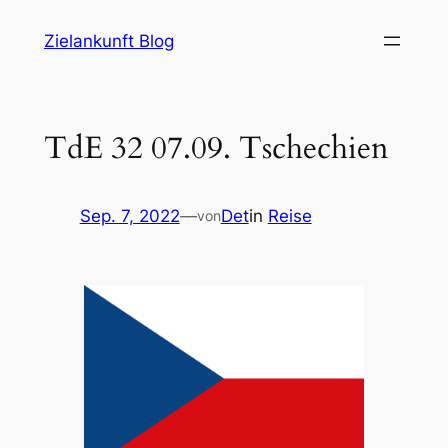
Zum
Zielankunft Blog
Inhalt
springen
TdE 32 07.09. Tschechien
Sep. 7, 2022
—
Det
in
Reise
von