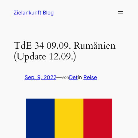
Zum
Zielankunft Blog
Inhalt
springen
TdE 34 09.09. Rumänien
(Update 12.09.)
Sep. 9, 2022
—
Det
in
Reise
von