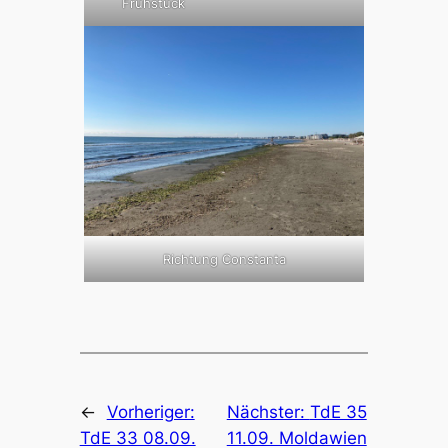
Frühstück
Richtung Constanta
←
Vorheriger:
Nächster:
TdE 35
TdE 33 08.09.
11.09. Moldawien