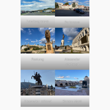
Landesgrenze
Parlament
Festung
Alexander
stehend
Alexander reitend
Kamen Most