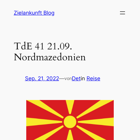
Zum
Zielankunft Blog
Inhalt
springen
TdE 41 21.09.
Nordmazedonien
Sep. 21, 2022
—
Det
in
Reise
von