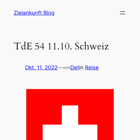
Zum
Zielankunft Blog
Inhalt
springen
TdE 54 11.10. Schweiz
Okt. 11, 2022
—
Det
in
Reise
von