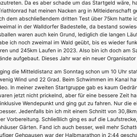
nzutreten. Da es aber schade um das Startgeld wäre, h
 Triathlonrad hat meinen Nacken arg in Mitleidenschaft
ach dem abschließendem dritten Test über 75km hatte i
weimal in der Walldorfer Badestelle, da bestand sowies
allen waren auch kein Grund, lediglich die langen Lä
be ich noch zweimal im Wald geübt, bis es wieder funkt
n und 245km Laufen in 2023. Also bin ich doch am S
de aufgebaut. Dieses Jahr war ein neuer Organisator 
 ging die Mitteldistanz am Sonntag schon um 10 Uhr stat
 wenig Wind und 22 Grad. Beim Schwimmen im Kanal hat 
o. In meiner zweiten Startgruppe gab es kaum Gedräng
n jetzt nicht prickelnd, aber für eine bessere Zeit ha
inklusive Wendepunkt und ging gut zu fahren. Nur die e
l besser. Jedenfalls bin ich mit einem Schnitt von 30,8k
r Vorbereitung. Schließlich ging es auf die Laufstreck
enhäuser Gärten. Fand ich auch besser, weil mehr Scha
häufiger Gehpausen war der Halbmarathon in 2:44 gescha