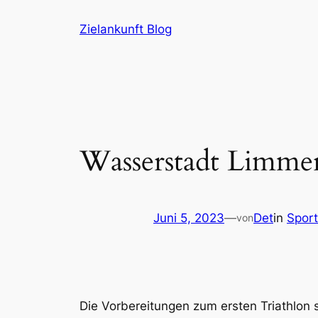
Zum
Zielankunft Blog
Inhalt
springen
Wasserstadt Limmer
Juni 5, 2023
—
Det
in
Sport
von
Die Vorbereitungen zum ersten Triathlon