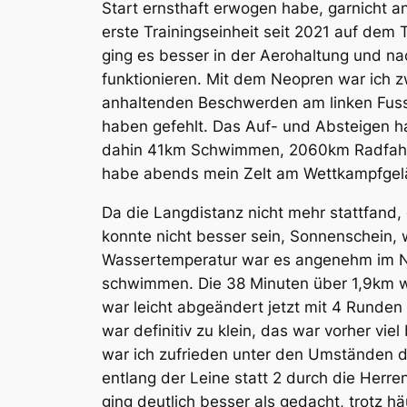
Start ernsthaft erwogen habe, garnicht a
erste Trainingseinheit seit 2021 auf dem
ging es besser in der Aerohaltung und n
funktionieren. Mit dem Neopren war ich z
anhaltenden Beschwerden am linken Fussb
haben gefehlt. Das Auf- und Absteigen ha
dahin 41km Schwimmen, 2060km Radfahre
habe abends mein Zelt am Wettkampfgelän
Da die Langdistanz nicht mehr stattfand,
konnte nicht besser sein, Sonnenschein,
Wassertemperatur war es angenehm im Ne
schwimmen. Die 38 Minuten über 1,9km ware
war leicht abgeändert jetzt mit 4 Runden 
war definitiv zu klein, das war vorher vie
war ich zufrieden unter den Umständen de
entlang der Leine statt 2 durch die Herr
ging deutlich besser als gedacht, trotz 