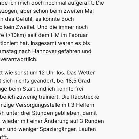
abe ich mich doch nochmal aufgerafft. Die
 gezogen, aber schon beim zweiten Mal
ch das Gefühl, es könnte doch
o kein Zweifel. Und die immer noch
ufe (>10km) seit dem HM im Februar
ioniert hat. Insgesamt waren es bis
amstag nach Hannover gefahren und
verantwortlich.
t wie sonst um 12 Uhr los. Das Wetter
sich nichts geändert, bei 18,5 Grad
e beim Start und ich konnte frei
be ich zuwenig trainiert. Die Radstrecke
inzige Versorgungsstelle mit 3 Helfern
m/h unter drei Stunden geblieben, damit
e, wieder mit einer Änderung auf 3 Runden
tten und weniger Spaziergänger. Laufen
fft.